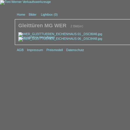
Home
Bilder
Lightbox (
0
)
Gleittüren MG WER
2 Bild(er)
Zur Lightbox hinzufügen
AGB
Impressum
Preismodell
Datenschutz