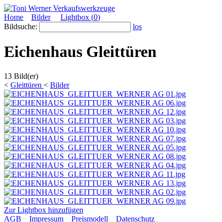
Home
Bilder
Lightbox (
0
)
Bildsuche:
los
Eichenhaus Gleittüren
13 Bild(er)
<
Gleittüren
<
Bilder
Zur Lightbox hinzufügen
AGB
Impressum
Preismodell
Datenschutz