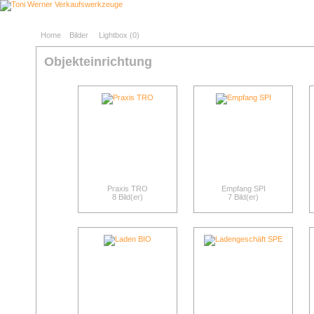
Home
Bilder
Lightbox (
0
)
Objekteinrichtung
Praxis TRO
Empfang SPI
8 Bild(er)
7 Bild(er)